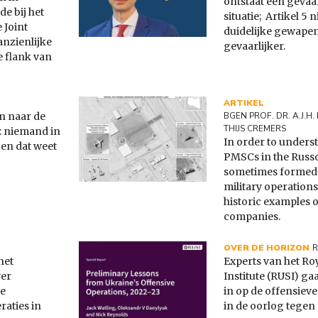
ontstaat een gevaa
de bij het
situatie; Artikel 5 
 Joint
duidelijke gewapen
anzienlijke
gevaarlijker.
e flank van
ARTIKEL
n naar de
BGEN PROF. DR. A.J.
THIJS CREMERS
n: niemand in
In order to underst
 en dat weet
PMSCs in the Russ
sometimes formed t
military operations,
historic examples o
companies.
OVER DE HORIZON
R
het
Experts van het Ro
ver
Institute (RUSI) ga
de
in op de offensiev
raties in
in de oorlog tegen