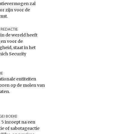
atievermogen zal
or zijn voor de
mst.
REDACTIE
 in de wereld heeft
gen voor de
gheid, staat in het
ich Security
IE
tionale entiteiten
koren op de molen van
aten.
GEI BOEKE
 5 inroept na een
ie of sabotageactie