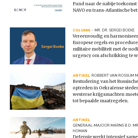
Fund naar de nabije toekomst
NAVO en trans-Atlantische be
COLUMN
MR. DR. SERGEI BOEKE
Vereenvoudig en harmoniseer
Europese regels en procedure
militaire mobiliteit met de nod
urgency om afschrikking te 
ARTIKEL
ROBBERT VAN ROSSUM 
Bestudering van het Russische 
optreden in Oekraïense stede
westerse krijgsmachten moet
tot bepaalde maatregelen.
ARTIKEL
GENERAAL-MAJOOR MARNS B.D. MR.
HOMAN
Defensie werkt intensief same