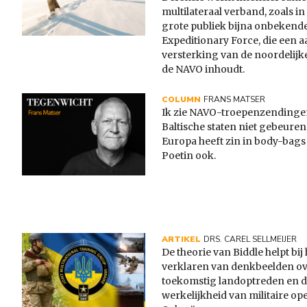
multilateraal verband, zoals in 
grote publiek bijna onbekende
Expeditionary Force, die een a
versterking van de noordelijk
de NAVO inhoudt.
COLUMN
FRANS MATSER
Ik zie NAVO-troepenzendinge
Baltische staten niet gebeure
Europa heeft zin in body-bags
Poetin ook.
ARTIKEL
DRS. CAREL SELLMEIJER
De theorie van Biddle helpt bij 
verklaren van denkbeelden o
toekomstig landoptreden en 
werkelijkheid van militaire ope