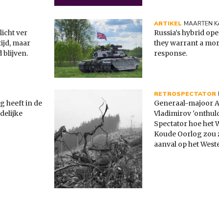
ARTIKEL
MAARTEN K
licht ver
Russia’s hybrid op
tijd, maar
they warrant a mor
 blijven.
response.
RETROSPECTATOR
g heeft in de
Generaal-majoor A
delijke
Vladimirov 'onthulde
Spectator hoe het 
Koude Oorlog zou z
aanval op het West