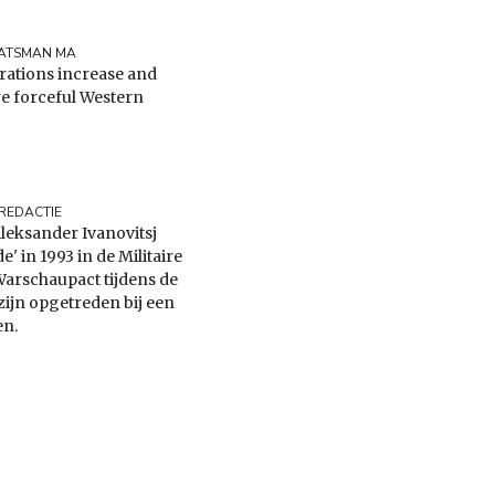
ATSMAN MA
erations increase and
e forceful Western
REDACTIE
leksander Ivanovitsj
' in 1993 in de Militaire
Warschaupact tijdens de
ijn opgetreden bij een
en.