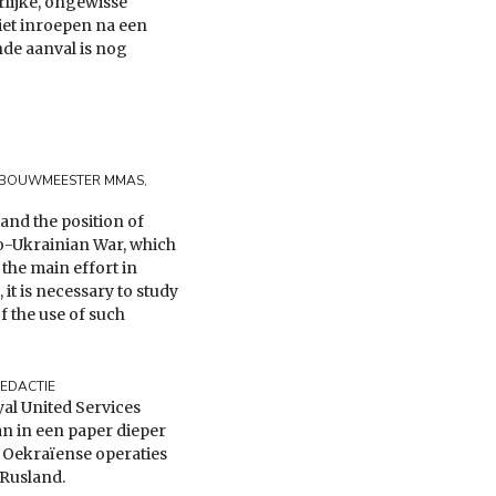
rlijke, ongewisse
niet inroepen na een
de aanval is nog
H. BOUWMEESTER MMAS
,
and the position of
o-Ukrainian War, which
he main effort in
 it is necessary to study
f the use of such
EDACTIE
yal United Services
an in een paper dieper
e Oekraïense operaties
 Rusland.