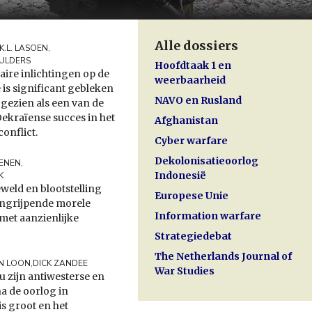
Alle dossiers
 K.L. LASOEN
,
EULDERS
Hoofdtaak 1 en
aire inlichtingen op de
weerbaarheid
 is significant gebleken
NAVO en Rusland
 gezien als een van de
ekraïense succes in het
Afghanistan
conflict.
Cyber warfare
Dekolonisatieoorlog
ENEN
,
Indonesië
K
weld en blootstelling
Europese Unie
ingrijpende morele
Information warfare
met aanzienlijke
Strategiedebat
The Netherlands Journal of
N LOON
,
DICK ZANDEE
War Studies
 zijn antiwesterse en
a de oorlog in
s groot en het