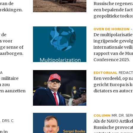
 van de
Russische regener
trekkingen.
een bepalende fact
geopolitieke toeko
OVER DE HORIZON
 de
De multipolarisatie
s voor
ingrijpende gevol
ige sense of
internationale veili
waarborgen.
rapport van de Mun
Conference 2025.
MA
EDITORIAAL
REDACT
militaire
Een verdeeld, op na
n zou
gericht Europa is 
en aanzetten
dictators en autocr
COLUMN
MR. DR. SER
 DRS. C.
Als de NAVO Artikel
Russische provocat
n in