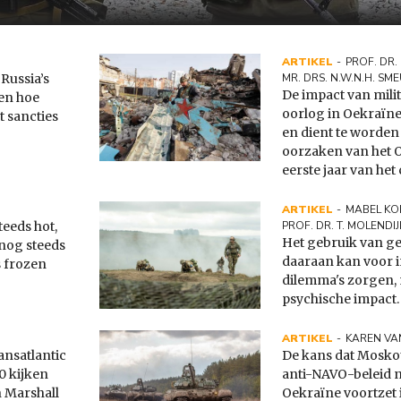
ARTIKEL
PROF. DR.
 Russia’s
MR. DRS. N.W.N.H. SM
De impact van milit
len hoe
oorlog in Oekraïne
 sancties
en dient te worden
oorzaken van het O
eerste jaar van het 
ARTIKEL
MABEL KO
teeds hot,
PROF. DR. T. MOLENDIJ
Het gebruik van ge
nog steeds
daaraan kan voor 
s frozen
dilemma's zorgen, 
psychische impact.
ARTIKEL
KAREN VA
ansatlantic
De kans dat Moskou
0 kijken
anti-NAVO-beleid n
 Marshall
Oekraïne voortzet i