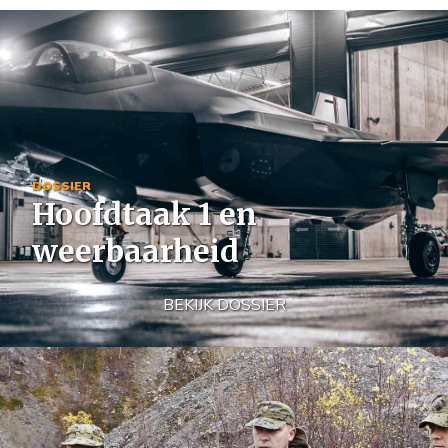
Image
DOSSIER
Hoofdtaak 1 en
weerbaarheid
BEKIJK DOSSIER