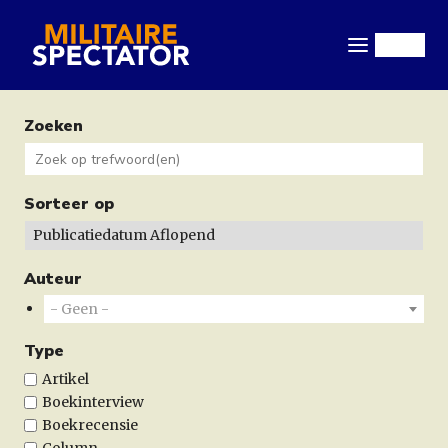
Overslaan
en
Menu
naar
de
inhoud
Zoeken
gaan
Sorteer op
Auteur
- Geen -
Type
Artikel
Boekinterview
Boekrecensie