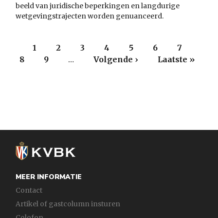
beeld van juridische beperkingen en langdurige
wetgevingstrajecten worden genuanceerd.
Paginering
Huidige
1
Page
2
Page
3
Page
4
Page
5
Page
6
Page
7
Pag
8
pagina
Page
9
…
Volgende
Volgende ›
Laatste
Laatste »
pagina
pagina
MEER INFORMATIE
Contact
Artikel of gastcolumn insturen
Colofon