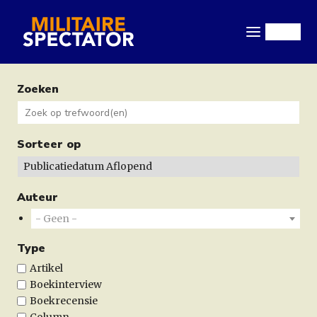
Overslaan
en
Menu
naar
de
inhoud
Zoeken
gaan
Sorteer op
Auteur
- Geen -
Type
Artikel
Boekinterview
Boekrecensie