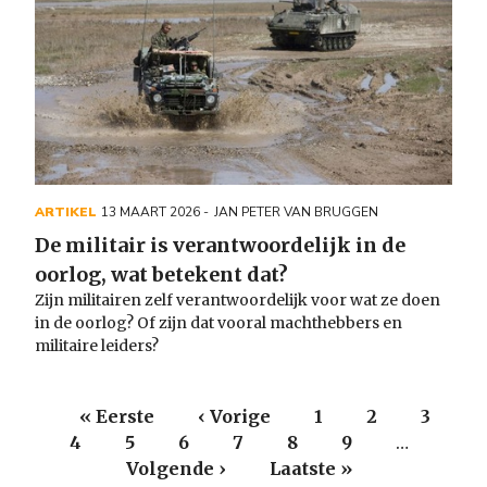
ARTIKEL
13 MAART 2026
JAN PETER VAN BRUGGEN
De militair is verantwoordelijk in de
oorlog, wat betekent dat?
Zijn militairen zelf verantwoordelijk voor wat ze doen
in de oorlog? Of zijn dat vooral machthebbers en
militaire leiders?
Paginering
Eerste
« Eerste
Vorige
‹ Vorige
Page
1
Page
2
Page
3
Page
4
pagina
Huidige
5
Page
6
pagina
Page
7
Page
8
Page
9
…
Vol
pagina
Volgende ›
Laatste
Laatste »
pag