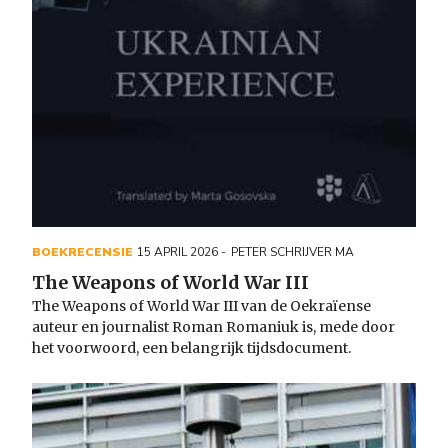
BOEKRECENSIE
15 APRIL 2026
PETER SCHRIJVER MA
The Weapons of World War III
The Weapons of World War III van de Oekraïense
auteur en journalist Roman Romaniuk is, mede door
het voorwoord, een belangrijk tijdsdocument.