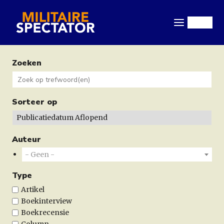
Overslaan
en
Menu
naar
de
inhoud
Zoeken
gaan
Sorteer op
Auteur
- Geen -
Type
Artikel
Boekinterview
Boekrecensie