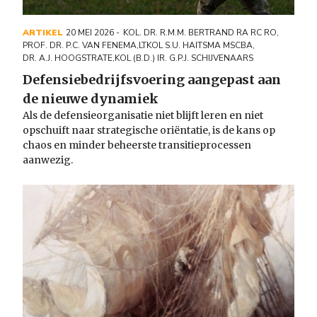
ARTIKEL
20 MEI 2026
KOL. DR. R.M.M. BERTRAND RA RC RO
,
PROF. DR. P.C. VAN FENEMA
,
LTKOL S.U. HAITSMA MSCBA
,
DR. A.J. HOOGSTRATE
,
KOL (B.D.) IR. G.P.J. SCHIJVENAARS
Defensiebedrijfsvoering aangepast aan
de nieuwe dynamiek
Als de defensieorganisatie niet blijft leren en niet
opschuift naar strategische oriëntatie, is de kans op
chaos en minder beheerste transitieprocessen
aanwezig.