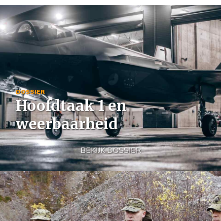
Image
DOSSIER
Hoofdtaak 1 en
weerbaarheid
BEKIJK DOSSIER