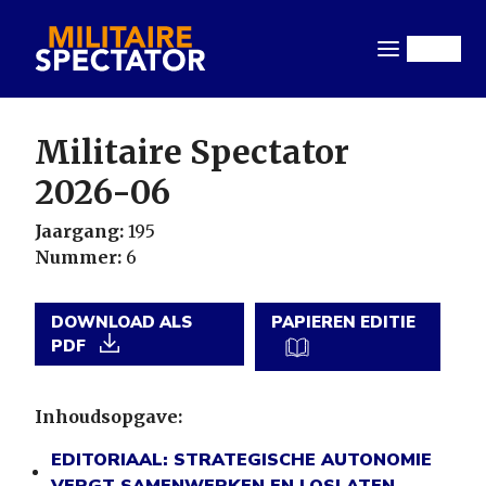
Overslaan
en
Menu
naar
de
inhoud
Militaire Spectator
gaan
2026-06
Jaargang:
195
Nummer:
6
DOWNLOAD ALS
PAPIEREN EDITIE
PDF
Inhoudsopgave:
EDITORIAAL: STRATEGISCHE AUTONOMIE