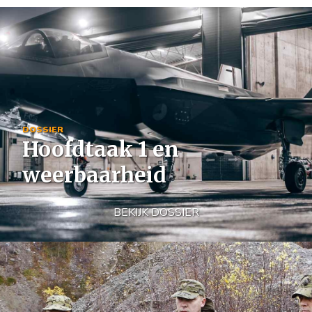
Image
DOSSIER
Hoofdtaak 1 en
weerbaarheid
BEKIJK DOSSIER