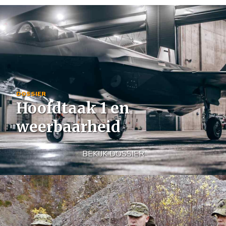
Image
DOSSIER
Hoofdtaak 1 en
weerbaarheid
BEKIJK DOSSIER