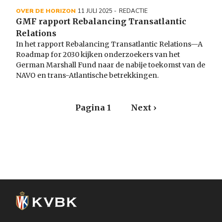
OVER DE HORIZON
11 JULI 2025
REDACTIE
GMF rapport Rebalancing Transatlantic
Relations
In het rapport Rebalancing Transatlantic Relations—A
Roadmap for 2030 kijken onderzoekers van het
German Marshall Fund naar de nabije toekomst van de
NAVO en trans-Atlantische betrekkingen.
Paginering
Pagina 1
Volgende
Next ›
pagina