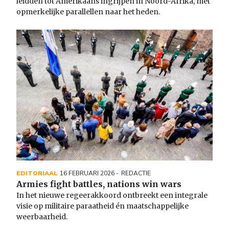
leidden tot Amerikaans ingrijpen in Noord-Afrika, met
opmerkelijke parallellen naar het heden.
Image
EDITORIAAL
16 FEBRUARI 2026
REDACTIE
Armies fight battles, nations win wars
In het nieuwe regeerakkoord ontbreekt een integrale
visie op militaire paraatheid én maatschappelijke
weerbaarheid.