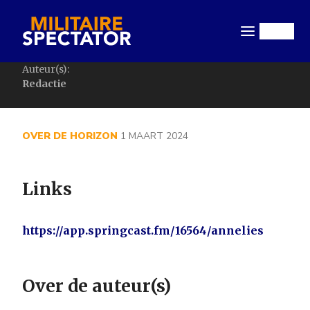
Overslaan
en
Menu
naar
de
Auteur(s):
inhoud
Redactie
gaan
OVER DE HORIZON
1 MAART 2024
Links
https://app.springcast.fm/16564/annelies
Over de auteur(s)