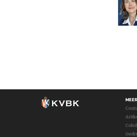
Pagin
MEER
Cont
Artik
Colo
Gedru