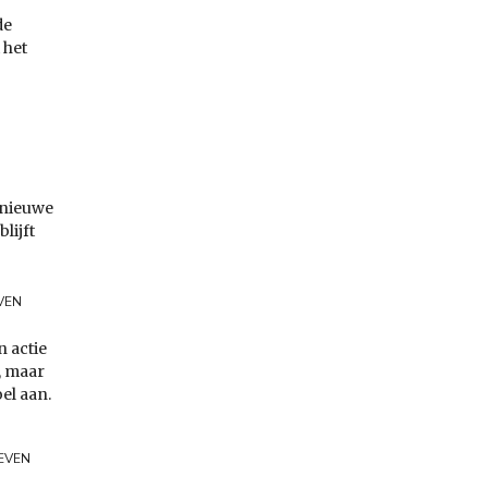
de
 het
 nieuwe
lijft
EVEN
n actie
, maar
el aan.
OEVEN