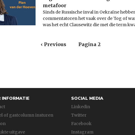
metafoor
Sinds de Russische inval in Oekraïne hebbe
commentatoren het vaak over de 'fog of war
was het echt Clausewitz die met die term k
ering
Vorige
‹ Previous
Pagina 2
pagina
 INFORMATIE
SOCIAL MEDIA
act
Linkedin
el of gastcolumn insturen
Twitter
fon
Facebook
kte uitgave
Instagram