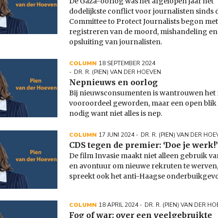
De Gaza-oorlog was het afgelopen jaar het
dodelijkste conflict voor journalisten sinds 
Committee to Protect Journalists begon met
registreren van de moord, mishandeling en
opsluiting van journalisten.
COLUMN
18 SEPTEMBER 2024
DR. R. (PIEN) VAN DER HOEVEN
Nepnieuws en oorlog
Bij nieuwsconsumenten is wantrouwen het
vooroordeel geworden, maar een open blik b
nodig want niet alles is nep.
COLUMN
17 JUNI 2024
DR. R. (PIEN) VAN DER HO
CDS tegen de premier: ‘Doe je werk!’
De film Invasie maakt niet alleen gebruik va
en avontuur om nieuwe rekruten te werven
spreekt ook het anti-Haagse onderbuikgevo
COLUMN
18 APRIL 2024
DR. R. (PIEN) VAN DER H
Fog of war: over een veelgebruikte