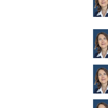
Image
Image
Image