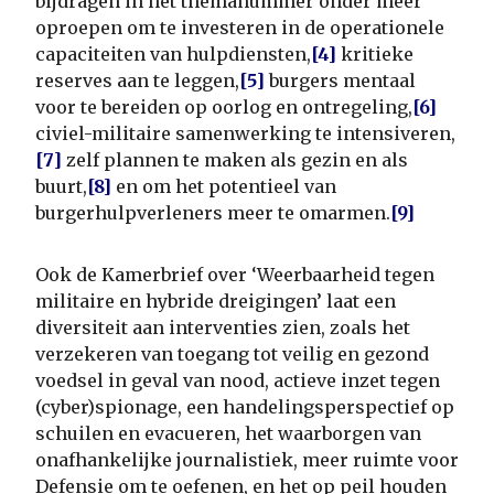
bijdragen in het themanummer onder meer
oproepen om te investeren in de operationele
capaciteiten van hulpdiensten,
[4]
kritieke
reserves aan te leggen,
[5]
burgers mentaal
voor te bereiden op oorlog en ontregeling,
[6]
civiel-militaire samenwerking te intensiveren,
[7]
zelf plannen te maken als gezin en als
buurt,
[8]
en om het potentieel van
burgerhulpverleners meer te omarmen.
[9]
Ook de Kamerbrief over ‘Weerbaarheid tegen
militaire en hybride dreigingen’ laat een
diversiteit aan interventies zien, zoals het
verzekeren van toegang tot veilig en gezond
voedsel in geval van nood, actieve inzet tegen
(cyber)spionage, een handelingsperspectief op
schuilen en evacueren, het waarborgen van
onafhankelijke journalistiek, meer ruimte voor
Defensie om te oefenen, en het op peil houden