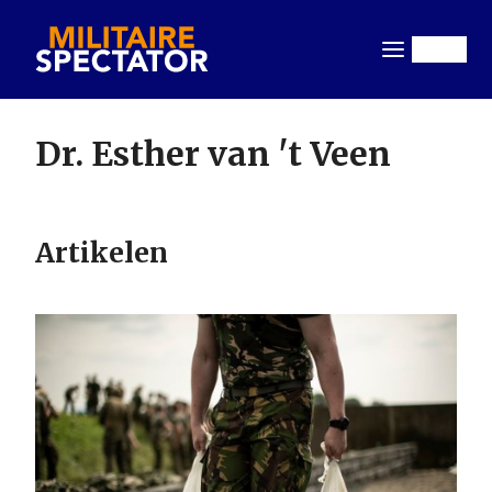
Overslaan
en
Menu
naar
de
inhoud
Dr. Esther van 't Veen
gaan
Artikelen
Image