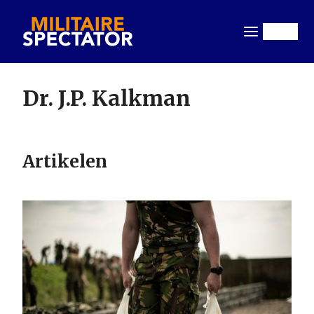
Overslaan
en
Menu
naar
de
inhoud
Dr. J.P. Kalkman
gaan
Artikelen
Image