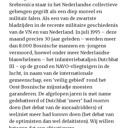
Srebrenica staat in het Nederlandse collectieve
geheugen gegrift als een diep moreel en
militair falen. Als een van de zwartste
bladzijden in de recente militaire geschiedenis
van de VN en van Nederland. In juli 1995 – deze
maand precies 30 jaar geleden – werden meer
dan 8.000 Bosnische mannen en -jongens
vermoord, hoewel onder meer Nederlandse
blauwhelmen – het infanteriebataljon Dutchbat
III – op de grond en NAVO-vliegtuigen in de
lucht, in naam van de internationale
gemeenschap, een 'veilig gebied' rond het
Oost-Bosnische mijnstadje moesten
garanderen. De afgelopen jaren is met name
gedebatteerd of Dutchbat ‘meer’ had
moeten
doen (het debat van de moraalridders) of
wel/niet meer had
kunnen
doen (het debat van
de optimisten dan wel defaitisten). Wij willen
betogen dat een objectievere,