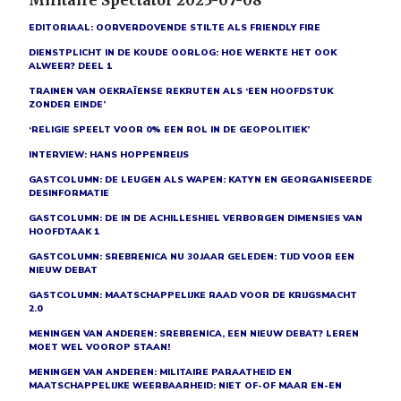
Militaire Spectator 2025-07-08
EDITORIAAL: OORVERDOVENDE STILTE ALS FRIENDLY FIRE
DIENSTPLICHT IN DE KOUDE OORLOG: HOE WERKTE HET OOK
ALWEER? DEEL 1
TRAINEN VAN OEKRAÏENSE REKRUTEN ALS ‘EEN HOOFDSTUK
ZONDER EINDE’
‘RELIGIE SPEELT VOOR 0% EEN ROL IN DE GEOPOLITIEK’
INTERVIEW: HANS HOPPENREIJS
GASTCOLUMN: DE LEUGEN ALS WAPEN: KATYN EN GEORGANISEERDE
DESINFORMATIE
GASTCOLUMN: DE IN DE ACHILLESHIEL VERBORGEN DIMENSIES VAN
HOOFDTAAK 1
GASTCOLUMN: SREBRENICA NU 30 JAAR GELEDEN: TIJD VOOR EEN
NIEUW DEBAT
GASTCOLUMN: MAATSCHAPPELIJKE RAAD VOOR DE KRIJGSMACHT
2.0
MENINGEN VAN ANDEREN: SREBRENICA, EEN NIEUW DEBAT? LEREN
MOET WEL VOOROP STAAN!
MENINGEN VAN ANDEREN: MILITAIRE PARAATHEID EN
MAATSCHAPPELIJKE WEERBAARHEID: NIET OF-OF MAAR EN-EN