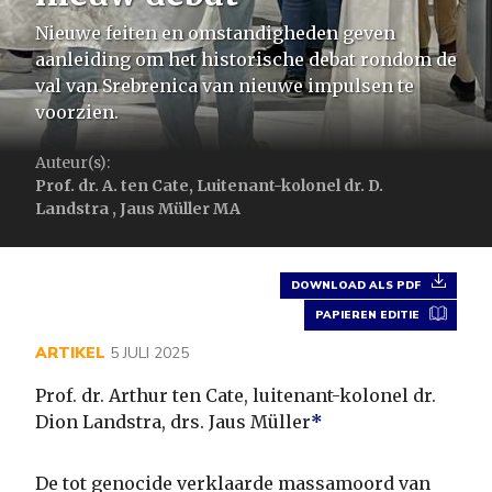
Nieuwe feiten en omstandigheden geven
aanleiding om het historische debat rondom de
val van Srebrenica van nieuwe impulsen te
voorzien.
Auteur(s):
Prof. dr. A. ten Cate, Luitenant-kolonel dr. D.
Landstra , Jaus Müller MA
DOWNLOAD ALS PDF
PAPIEREN EDITIE
ARTIKEL
5 JULI 2025
Prof. dr. Arthur ten Cate, luitenant-kolonel dr.
Dion Landstra, drs. Jaus Müller
*
De tot genocide verklaarde massamoord van