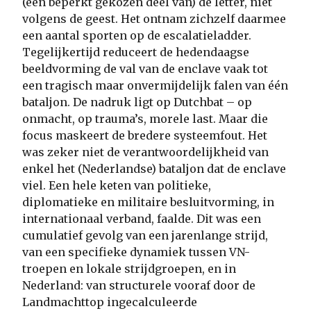
(een beperkt gekozen deel van) de letter, niet
volgens de geest. Het ontnam zichzelf daarmee
een aantal sporten op de escalatieladder.
Tegelijkertijd reduceert de hedendaagse
beeldvorming de val van de enclave vaak tot
een tragisch maar onvermijdelijk falen van één
bataljon. De nadruk ligt op Dutchbat – op
onmacht, op trauma’s, morele last. Maar die
focus maskeert de bredere systeemfout. Het
was zeker niet de verantwoordelijkheid van
enkel het (Nederlandse) bataljon dat de enclave
viel. Een hele keten van politieke,
diplomatieke en militaire besluitvorming, in
internationaal verband, faalde. Dit was een
cumulatief gevolg van een jarenlange strijd,
van een specifieke dynamiek tussen VN-
troepen en lokale strijdgroepen, en in
Nederland: van structurele vooraf door de
Landmachttop ingecalculeerde