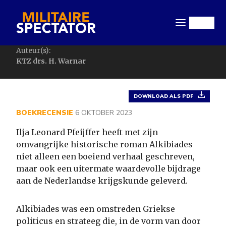
Overslaan
en
Menu
naar
de
Auteur(s):
inhoud
KTZ drs. H. Warnar
gaan
DOWNLOAD ALS PDF
BOEKRECENSIE
6 OKTOBER 2023
Ilja Leonard Pfeijffer heeft met zijn
omvangrijke historische roman Alkibiades
niet alleen een boeiend verhaal geschreven,
maar ook een uitermate waardevolle bijdrage
aan de Nederlandse krijgskunde geleverd.
Alkibiades was een omstreden Griekse
politicus en strateeg die, in de vorm van door