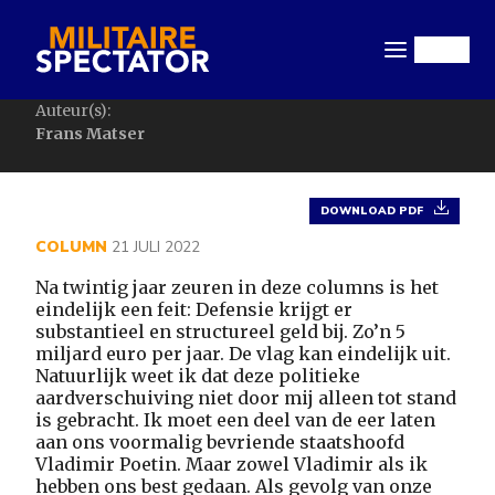
Overslaan
en
Menu
naar
de
Auteur(s):
inhoud
Frans Matser
gaan
DOWNLOAD PDF
COLUMN
21 JULI 2022
Na twintig jaar zeuren in deze columns is het
eindelijk een feit: Defensie krijgt er
substantieel en structureel geld bij. Zo’n 5
miljard euro per jaar. De vlag kan eindelijk uit.
Natuurlijk weet ik dat deze politieke
aardverschuiving niet door mij alleen tot stand
is gebracht. Ik moet een deel van de eer laten
aan ons voormalig bevriende staatshoofd
Vladimir Poetin. Maar zowel Vladimir als ik
hebben ons best gedaan. Als gevolg van onze