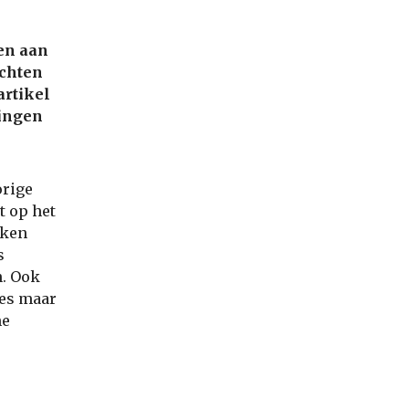
en aan
ichten
artikel
dingen
orige
t op het
eken
s
n. Ook
jes maar
he