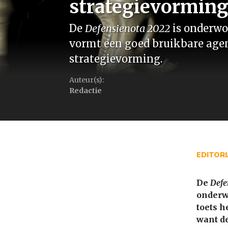
strategievormin
De
Defensienota 2022
is onderwo
vormt een goed bruikbare age
strategievorming.
Auteur(s):
Redactie
EDITOR
De
Defe
onderw
toets h
want de