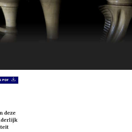
 PDF
an deze
nderlijk
teit