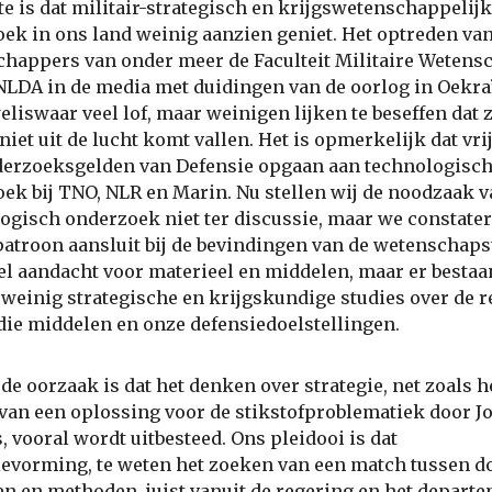
te is dat militair-strategisch en krijgswetenschappelijk
ek in ons land weinig aanzien geniet. Het optreden va
happers van onder meer de Faculteit Militaire Wetens
NLDA in de media met duidingen van de oorlog in Oekra
eliswaar veel lof, maar weinigen lijken te beseffen dat 
niet uit de lucht komt vallen. Het is opmerkelijk dat vri
derzoeksgelden van Defensie opgaan aan technologisc
ek bij TNO, NLR en Marin. Nu stellen wij de noodzaak v
ogisch onderzoek niet ter discussie, maar we constate
 patroon aansluit bij de bevindingen van de wetenschaps
eel aandacht voor materieel en middelen, maar er bestaa
 weinig strategische en krijgskundige studies over de r
die middelen en onze defensiedoelstellingen.
de oorzaak is dat het denken over strategie, net zoals h
van een oplossing voor de stikstofproblematiek door J
 vooral wordt uitbesteed. Ons pleidooi is dat
ievorming, te weten het zoeken van een match tussen d
n en methoden, juist vanuit de regering en het depart