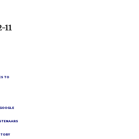
2-11
ES TO
 GOOGLE
NSTENAARS
STORY