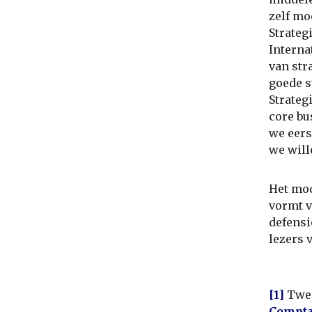
zelf m
Strateg
Interna
van str
goede s
Strateg
core bu
we eers
we will
Het moo
vormt v
defensi
lezers 
[1]
Twe
Comptab