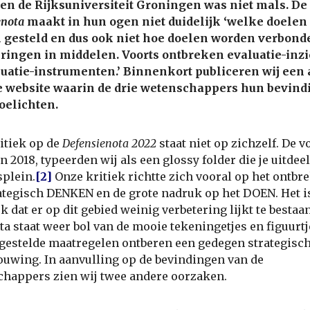
en de Rijksuniversiteit Groningen was niet mals. De
enota
maakt in hun ogen niet duidelijk ‘welke doelen
 gesteld en dus ook niet hoe doelen worden verbond
ringen in middelen. Voorts ontbreken evaluatie-inz
uatie-instrumenten.’ Binnenkort publiceren wij een 
e website waarin de drie wetenschappers hun bevin
oelichten.
itiek op de
Defensienota 2022
staat niet op zichzelf. De v
n 2018, typeerden wij als een glossy folder die je uitdeel
splein.
[2]
Onze kritiek richtte zich vooral op het ontbr
ategisch DENKEN en de grote nadruk op het DOEN. Het i
jk dat er op dit gebied weinig verbetering lijkt te bestaa
ta staat weer bol van de mooie tekeningetjes en figuurt
gestelde maatregelen ontberen een gedegen strategisc
uwing. In aanvulling op de bevindingen van de
happers zien wij twee andere oorzaken.