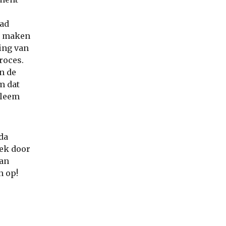
aad
et maken
ing van
roces.
n de
m dat
bleem
da
oek door
van
n op!