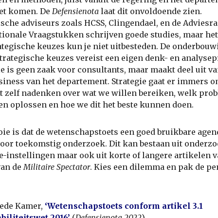
oet komen. De
Defensienota
laat dit onvoldoende zien.
ische adviseurs zoals HCSS, Clingendael, en de Adviesr
tionale Vraagstukken schrijven goede studies, maar h
ategische keuzes kun je niet uitbesteden. De onderbouw
trategische keuzes vereist een eigen denk- en analysep
ie is geen zaak voor consultants, maar maakt deel uit va
siness van het departement. Strategie gaat er immers o
t zelf nadenken over wat we willen bereiken, welk pro
en oplossen en hoe we dit het beste kunnen doen.
ie is dat de wetenschapstoets een goed bruikbare agen
oor toekomstig onderzoek. Dit kan bestaan uit onderz
e-instellingen maar ook uit korte of langere artikelen 
van de
Militaire Spectator
. Kies een dilemma en pak de pe
ede Kamer,
‘Wetenschapstoets conform artikel 3.1
iliteitswet 2016’
(
Defensienota 2022
).