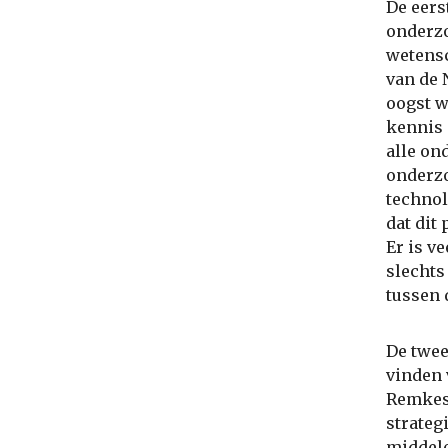
De eers
onderzo
wetensc
van de 
oogst w
kennis 
alle on
onderzo
technol
dat dit
Er is v
slechts
tussen 
De twee
vinden 
Remkes,
strateg
middele