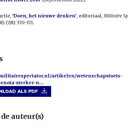
ctie,
‘Doen, het nieuwe denken’
, editoriaal,
Militaire S
8) (7/8) 370-371.
s
/militairespectator.nl/artikelen/wetenschapstoets-
ienota-sterker-n…
LOAD ALS PDF
 de auteur(s)