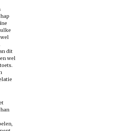
n
chap
ïne
zulke
jwel
h
an dit
ren wel
toets.
n
elatie
et
ohan
oelen,
ement