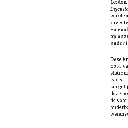
Leiden 
Defensi
worden
investe
en eval
op onz
nader t
Deze kr
nota, va
station
van str
zorgeli
deze no
de voor
onderbo
wetensc