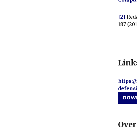
[2]
Reda
187 (201
Link
https:/
defens
DOWN
Over