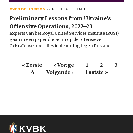
OVER DE HORIZON
22 JULI 2024
REDACTIE
Preliminary Lessons from Ukraine’s
Offensive Operations, 2022–23
Experts van het Royal United Services Institute (RUSI)
gaan in een paper dieper in op de offensieve
Oekraïense operaties in de oorlog tegen Rusland.
Paginering
Eerste
« Eerste
Vorige
‹ Vorige
Page
1
Huidige
2
Page
3
pagina
Page
4
Volgende
Volgende ›
pagina
Laatste
Laatste »
pagina
pagina
pagina