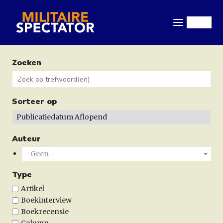
Overslaan
en
Menu
naar
de
inhoud
Zoeken
gaan
Sorteer op
Auteur
- Geen -
Type
Artikel
Boekinterview
Boekrecensie