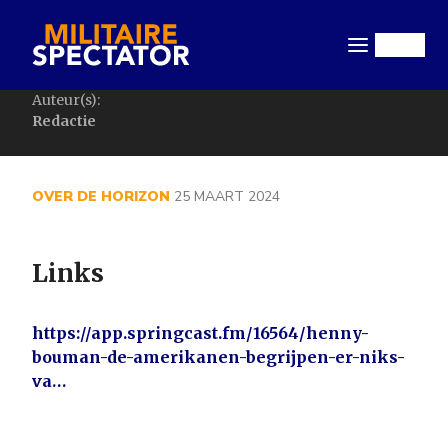
Overslaan
en
Menu
naar
de
Auteur(s):
inhoud
Redactie
gaan
OVER DE HORIZON
25 MAART 2024
Links
https://app.springcast.fm/16564/henny-
bouman-de-amerikanen-begrijpen-er-niks-
va…