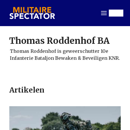
Overslaan
en
Menu
naar
de
inhoud
Thomas Roddenhof BA
gaan
Thomas Roddenhof is geweerschutter 10e
Infanterie Bataljon Bewaken & Beveiligen KNR.
Artikelen
Image