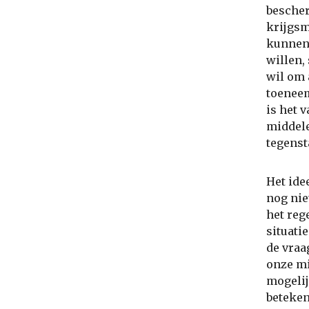
besche
krijgsm
kunnen 
willen,
wil om 
toeneem
is het 
middele
tegens
Het ide
nog nie
het reg
situati
de vraa
onze mi
mogelij
beteken