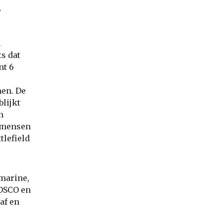
,
n
s dat
nt 6
en. De
blijkt
n
 mensen
tlefield
marine,
OSCO en
af en