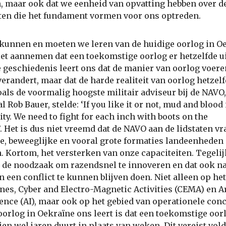
, maar ook dat we eenheid van opvatting hebben over d
en die het fundament vormen voor ons optreden.
 kunnen en moeten we leren van de huidige oorlog in O
et aannemen dat een toekomstige oorlog er hetzelfde ui
e geschiedenis leert ons dat de manier van oorlog voere
verandert, maar dat de harde realiteit van oorlog hetzel
 Zoals de voormalig hoogste militair adviseur bij de NAVO,
 Rob Bauer, stelde: ‘If you like it or not, mud and blood i
lity. We need to fight for each inch with boots on the
. Het is dus niet vreemd dat de NAVO aan de lidstaten v
e, beweeglijke en vooral grote formaties landeenheden
n. Kortom, het versterken van onze capaciteiten. Tegelij
 de noodzaak om razendsnel te innoveren en dat ook na
an een conflict te kunnen blijven doen. Niet alleen op he
nes, Cyber and Electro-Magnetic Activities (CEMA) en Ar
gence (AI), maar ook op het gebied van operationele con
oorlog in Oekraïne ons leert is dat een toekomstige oor
en wel jaren duurt in plaats van weken. Dit vereist vol