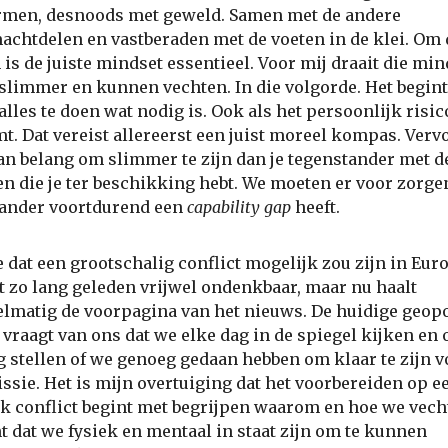
rmen, desnoods met geweld. Samen met de andere
achtdelen en vastberaden met de voeten in de klei. Om d
is de juiste mindset essentieel. Voor mij draait die mi
 slimmer en kunnen vechten. In die volgorde. Het begin
alles te doen wat nodig is. Ook als het persoonlijk risic
t. Dat vereist allereerst een juist moreel kompas. Verv
van belang om slimmer te zijn dan je tegenstander met d
n die je ter beschikking hebt. We moeten er voor zorge
tander voortdurend een
capability gap
heeft.
e dat een grootschalig conflict mogelijk zou zijn in Eu
t zo lang geleden vrijwel ondenkbaar, maar nu haalt
elmatig de voorpagina van het nieuws. De huidige geopo
e vraagt van ons dat we elke dag in de spiegel kijken en 
g stellen of we genoeg gedaan hebben om klaar te zijn v
ssie. Het is mijn overtuiging dat het voorbereiden op e
k conflict begint met begrijpen waarom en hoe we vech
t dat we fysiek en mentaal in staat zijn om te kunnen