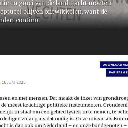
atie en groei van de landmacht moeten
ceptueel blijven ontwikkelen, want de
dert continu.
DOWNLOAD ALS
PAPIEREN E
L
18 JUNI 2025
ussen en met mensen. Dat maakt de inzet van grondtroe
 de meest krachtige politieke instrumenten. Grondeen
melijk in staat om een gebied fysiek in te nemen, te be
erdedigen zolang als dat nodig is. Onze missie als Konin
ht is dan ook om Nederland – en onze bondgenoten – 