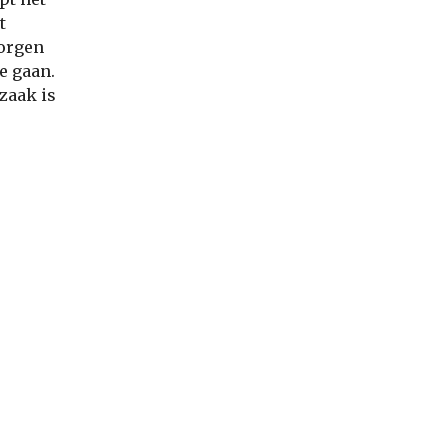
t
morgen
e gaan.
zaak is