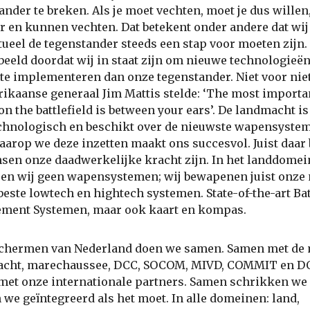
ander te breken. Als je moet vechten, moet je dus willen
 en kunnen vechten. Dat betekent onder andere dat wij
ueel de tegenstander steeds een stap voor moeten zijn.
beeld doordat wij in staat zijn om nieuwe technologieë
 te implementeren dan onze tegenstander. Niet voor niet
ikaanse generaal Jim Mattis stelde: ‘The most importa
on the battlefield is between your ears’. De landmacht is
hnologisch en beschikt over de nieuwste wapensystem
aarop we deze inzetten maakt ons succesvol. Juist daar 
sen onze daadwerkelijke kracht zijn. In het landdomei
en wij geen wapensystemen; wij bewapenen juist onze
beste lowtech en hightech systemen. State-of-the-art Bat
ment Systemen, maar ook kaart en kompas.
schermen van Nederland doen we samen. Samen met de 
acht, marechaussee, DCC, SOCOM, MIVD, COMMIT en D
et onze internationale partners. Samen schrikken we 
 we geïntegreerd als het moet. In alle domeinen: land,