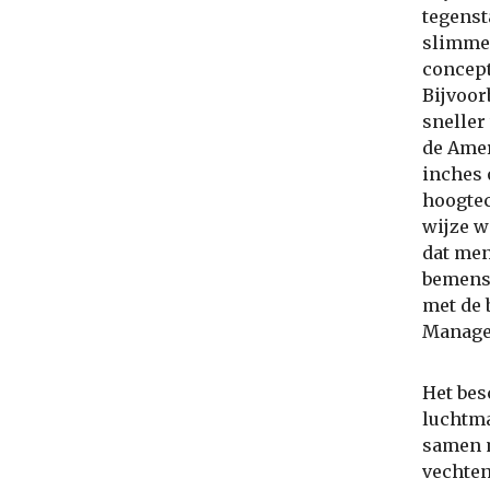
tegenst
slimmer
concept
Bijvoor
sneller
de Amer
inches 
hoogtec
wijze w
dat men
bemens
met de 
Manage
Het be
luchtm
samen m
vechten