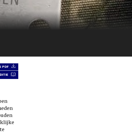
 PDF
DITIE
pen
heden
houden
klijke
te