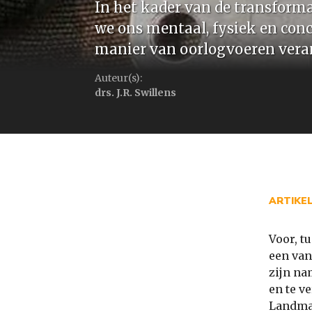
In het kader van de transform
we ons mentaal, fysiek en con
manier van oorlogvoeren veran
Auteur(s):
drs. J.R. Swillens
ARTIKE
Voor, t
een van
zijn na
en te v
Landmac