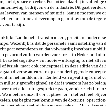
m, lucht, space en cyber. Essentieel daarbij is volledige
samenleving, bedrijven en de industrie. Dit gaat verder 
het leveren van mensen of munitie. Samen moeten we o
acht en ons innovatievermogen gebruiken om de tegen
 voor te zijn.
nklijke Landmacht transformeert, groeit en modernise
mpo. Wezenlijk is dat de personele samenstelling van 
ht gaat veranderen en dat volwaardig inzetbare mobili
n gevormd zullen worden voor inzet in Nederland of i
. Deze belangrijke – en mooie – uitdaging is niet allee
 of fysiek, maar ook conceptueel. In deze editie van de
or
gaan diverse auteurs in op de onderliggende concept
echt in het landdomein. Eenheid van opvatting is niet v
en militair grondbeginsel en dat is waarom het zo belang
over met elkaar in gesprek te gaan, zonder richtlijnen
. We moeten onszelf conceptueel en intellectueel blijve
elen. Dat begint met kennis van de doctrine, operation
en, tactieken, technieken en procedures. Maar daar sto