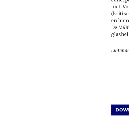
niet. V
(kritis
en hier
De
Mili
glashel
Luitenan
DOWN