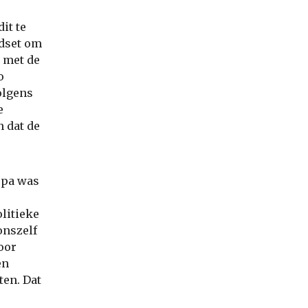
it te
ndset om
t met de
o
olgens
e
n dat de
ropa was
litieke
onszelf
oor
en
ten. Dat