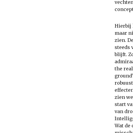
vechten
concept
Hierbij
maar ni
zien. D
steeds 
blijft.
admiraal
the rea
ground’
robuust
effecte
zien we
start v
van dro
Intelli
Wat de 
misschi