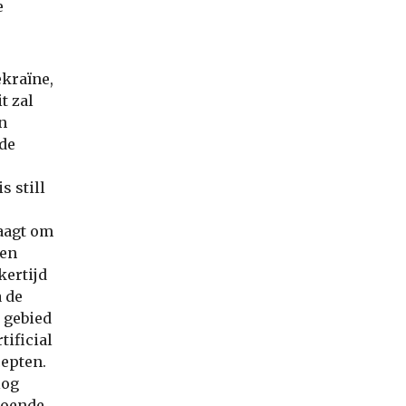
e
ekraïne,
t zal
n
fde
s still
raagt om
 en
kertijd
 de
t gebied
tificial
cepten.
log
doende