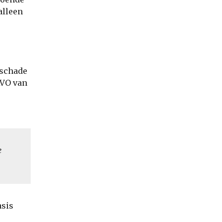
alleen
 schade
AVO van
e
asis