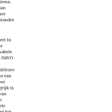
 steun
dan
nze
stander
ert in
de
sabele
n NAVO-
n
Militaire
en van
oor
rijk is
 van
n
ele
pt het