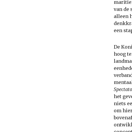
maritie
van de 
alleen 
denkkr
een stap
De Koni
hoog te
landmac
eenhede
verband
mentaal
Spectat
het gev
niets e
om hier
bovenaf
ontwikk
concept