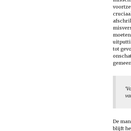
voortze
cruciaa
afschri
misvers
moeten 
uitputt
tot gev
onschat
gemeen
‘V
va
De mani
blijft 