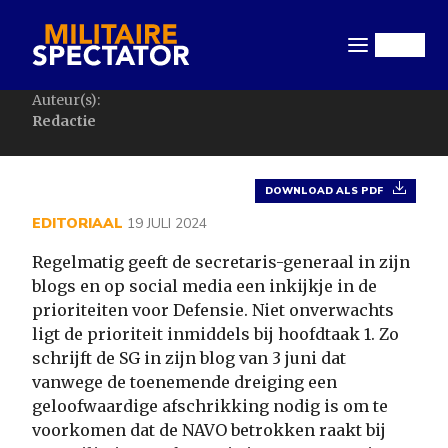
Overslaan
en
Menu
naar
de
Auteur(s):
inhoud
Redactie
gaan
DOWNLOAD ALS PDF
EDITORIAAL
19 JULI 2024
Regelmatig geeft de secretaris-generaal in zijn
blogs en op social media een inkijkje in de
prioriteiten voor Defensie. Niet onverwachts
ligt de prioriteit inmiddels bij hoofdtaak 1. Zo
schrijft de SG in zijn blog van 3 juni dat
vanwege de toenemende dreiging een
geloofwaardige afschrikking nodig is om te
voorkomen dat de NAVO betrokken raakt bij