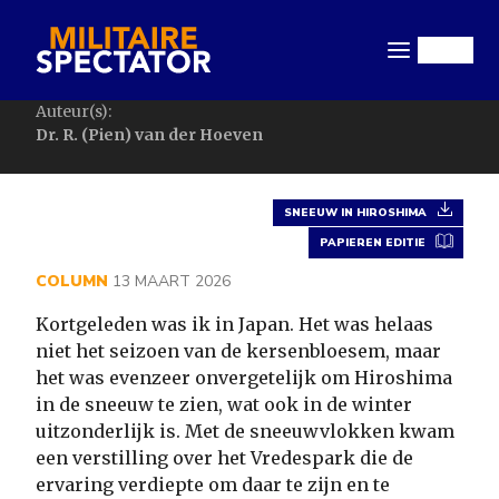
Overslaan
en
Menu
naar
de
Auteur(s):
inhoud
Dr. R. (Pien) van der Hoeven
gaan
SNEEUW IN HIROSHIMA
PAPIEREN EDITIE
COLUMN
13 MAART 2026
Kortgeleden was ik in Japan. Het was helaas
niet het seizoen van de kersenbloesem, maar
het was evenzeer onvergetelijk om Hiroshima
in de sneeuw te zien, wat ook in de winter
uitzonderlijk is. Met de sneeuwvlokken kwam
een verstilling over het Vredespark die de
ervaring verdiepte om daar te zijn en te