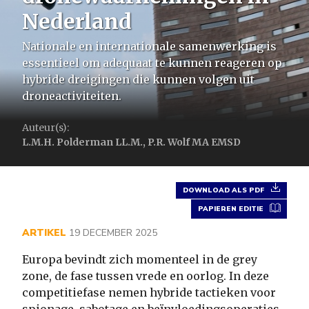
Nederland
Nationale en internationale samenwerking is
essentieel om adequaat te kunnen reageren op
hybride dreigingen die kunnen volgen uit
droneactiviteiten.
Auteur(s):
L.M.H. Polderman LL.M., P.R. Wolf MA EMSD
DOWNLOAD ALS PDF
PAPIEREN EDITIE
ARTIKEL
19 DECEMBER 2025
Europa bevindt zich momenteel in de grey
zone, de fase tussen vrede en oorlog. In deze
competitiefase nemen hybride tactieken voor
spionage, sabotage en beïnvloedingsoperaties,