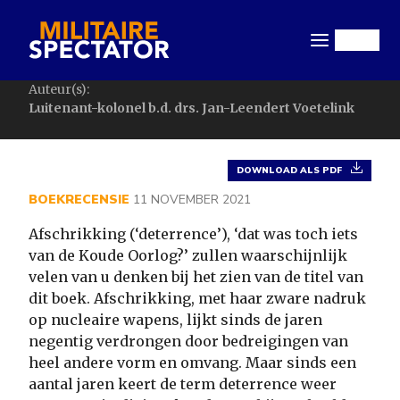
Overslaan
en
Menu
naar
de
Auteur(s):
inhoud
Luitenant-kolonel b.d. drs. Jan-Leendert Voetelink
gaan
DOWNLOAD ALS PDF
BOEKRECENSIE
11 NOVEMBER 2021
Afschrikking (‘deterrence’), ‘dat was toch iets
van de Koude Oorlog?’ zullen waarschijnlijk
velen van u denken bij het zien van de titel van
dit boek. Afschrikking, met haar zware nadruk
op nucleaire wapens, lijkt sinds de jaren
negentig verdrongen door bedreigingen van
heel andere vorm en omvang. Maar sinds een
aantal jaren keert de term deterrence weer