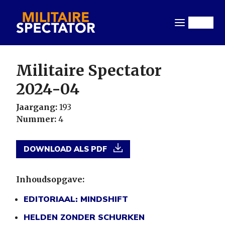
Overslaan
en
Menu
naar
de
inhoud
Militaire Spectator
gaan
2024-04
Jaargang:
193
Nummer:
4
DOWNLOAD ALS PDF
Inhoudsopgave:
EDITORIAAL: MINDSHIFT
HELDEN ZONDER SCHURKEN