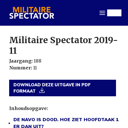
Overslaan
en
Menu
naar
de
inhoud
Militaire Spectator 2019-
gaan
11
Jaargang:
188
Nummer:
11
DOWNLOAD DEZE UITGAVE IN PDF
FORMAAT
Inhoudsopgave:
DE NAVO IS DOOD. HOE ZIET HOOFDTAAK 1
ER DAN UIT?