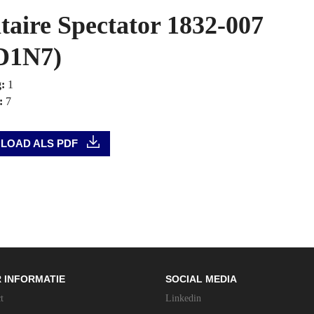
itaire Spectator 1832-007
D1N7)
g:
1
:
7
LOAD ALS PDF
 INFORMATIE
SOCIAL MEDIA
t
Linkedin