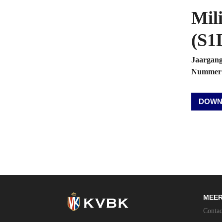
Mil
(S1
Jaargan
Nummer
DOWN
MEER
Contac