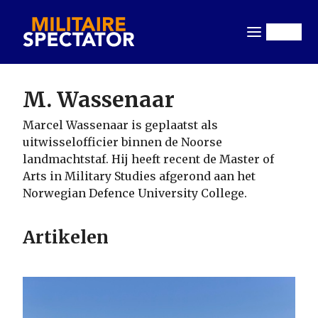
Overslaan
en
Menu
naar
de
inhoud
M. Wassenaar
gaan
Marcel Wassenaar is geplaatst als
uitwisselofficier binnen de Noorse
landmachtstaf. Hij heeft recent de Master of
Arts in Military Studies afgerond aan het
Norwegian Defence University College.
Artikelen
Image