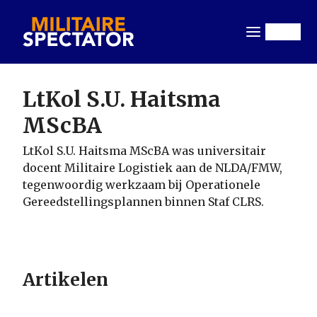
Overslaan
en
Menu
naar
de
inhoud
LtKol S.U. Haitsma
gaan
MScBA
LtKol S.U. Haitsma MScBA was universitair
docent Militaire Logistiek aan de NLDA/FMW,
tegenwoordig werkzaam bij Operationele
Gereedstellingsplannen binnen Staf CLRS.
Artikelen