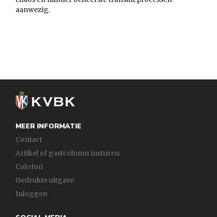
aanwezig.
MEER INFORMATIE
Contact
Artikel of gastcolumn insturen
Colofon
Gedrukte uitgave
Inloggen