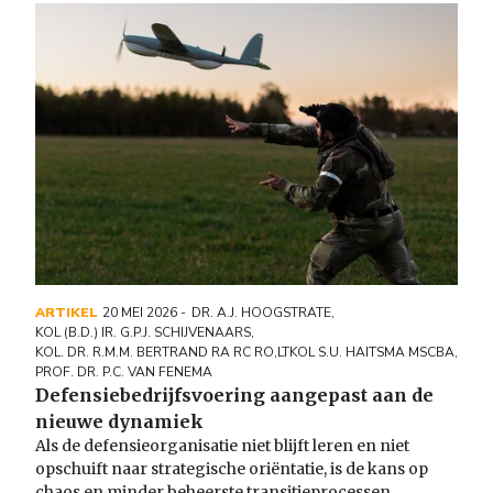
Image
ARTIKEL
20 MEI 2026
DR. A.J. HOOGSTRATE
,
KOL (B.D.) IR. G.P.J. SCHIJVENAARS
,
KOL. DR. R.M.M. BERTRAND RA RC RO
,
LTKOL S.U. HAITSMA MSCBA
,
PROF. DR. P.C. VAN FENEMA
Defensiebedrijfsvoering aangepast aan de
nieuwe dynamiek
Als de defensieorganisatie niet blijft leren en niet
opschuift naar strategische oriëntatie, is de kans op
chaos en minder beheerste transitieprocessen