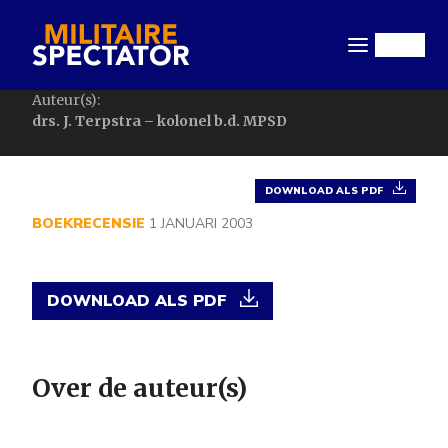
Overslaan
en
Menu
naar
de
Auteur(s):
inhoud
drs. J. Terpstra – kolonel b.d. MPSD
gaan
DOWNLOAD ALS PDF
BOEKRECENSIE
1 JANUARI 2003
DOWNLOAD ALS PDF
Over de auteur(s)