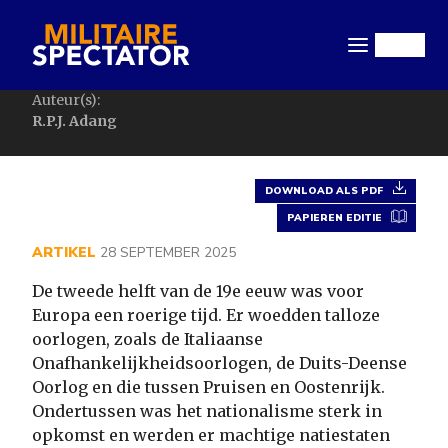
Overslaan
en
Menu
naar
de
Auteur(s):
inhoud
R.P.J. Adang
gaan
DOWNLOAD ALS PDF
PAPIEREN EDITIE
ARTIKEL
28 SEPTEMBER 2025
De tweede helft van de 19e eeuw was voor
Europa een roerige tijd. Er woedden talloze
oorlogen, zoals de Italiaanse
Onafhankelijkheidsoorlogen, de Duits-Deense
Oorlog en die tussen Pruisen en Oostenrijk.
Ondertussen was het nationalisme sterk in
opkomst en werden er machtige natiestaten