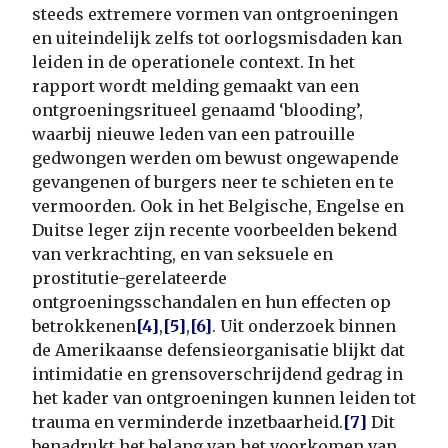
steeds extremere vormen van ontgroeningen
en uiteindelijk zelfs tot oorlogsmisdaden kan
leiden in de operationele context. In het
rapport wordt melding gemaakt van een
ontgroeningsritueel genaamd ‘blooding’,
waarbij nieuwe leden van een patrouille
gedwongen werden om bewust ongewapende
gevangenen of burgers neer te schieten en te
vermoorden. Ook in het Belgische, Engelse en
Duitse leger zijn recente voorbeelden bekend
van verkrachting, en van seksuele en
prostitutie-gerelateerde
ontgroeningsschandalen en hun effecten op
betrokkenen
[4]
,
[5]
,
[6]
. Uit onderzoek binnen
de Amerikaanse defensieorganisatie blijkt dat
intimidatie en grensoverschrijdend gedrag in
het kader van ontgroeningen kunnen leiden tot
trauma en verminderde inzetbaarheid.
[7]
Dit
benadrukt het belang van het voorkomen van