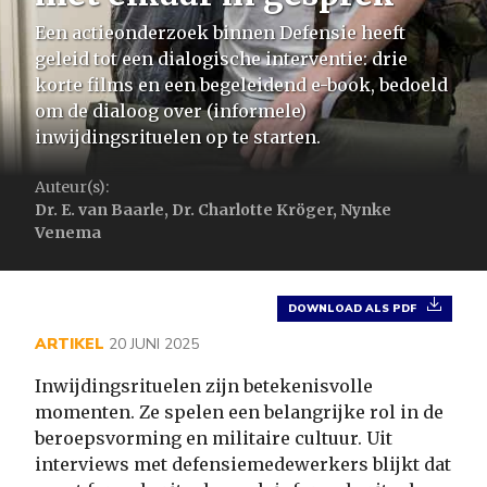
Een actieonderzoek binnen Defensie heeft
geleid tot een dialogische interventie: drie
korte films en een begeleidend e-book, bedoeld
om de dialoog over (informele)
inwijdingsrituelen op te starten.
Auteur(s):
Dr. E. van Baarle, Dr. Charlotte Kröger, Nynke
Venema
DOWNLOAD ALS PDF
ARTIKEL
20 JUNI 2025
Inwijdingsrituelen zijn betekenisvolle
momenten. Ze spelen een belangrijke rol in de
beroepsvorming en militaire cultuur. Uit
interviews met defensiemedewerkers blijkt dat