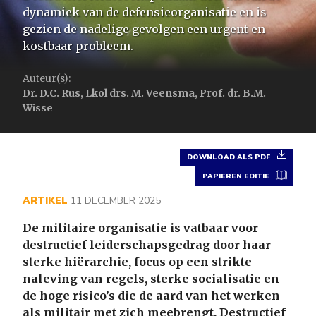
dynamiek van de defensieorganisatie en is
gezien de nadelige gevolgen een urgent en
kostbaar probleem.
Auteur(s):
Dr. D.C. Rus, Lkol drs. M. Veensma, Prof. dr. B.M.
Wisse
DOWNLOAD ALS PDF
PAPIEREN EDITIE
ARTIKEL
11 DECEMBER 2025
De militaire organisatie is vatbaar voor
destructief leiderschapsgedrag door haar
sterke hiërarchie, focus op een strikte
naleving van regels, sterke socialisatie en
de hoge risico’s die de aard van het werken
als militair met zich meebrengt. Destructief