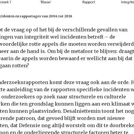
ncidenten en rapportages van 2006 tot 2018
pt de vraag op of het bij de verschillende gevallen van
ngen van integriteit wel incidenten betreft – de
oordelijke rotte appels die moeten worden verwijderd
meer aan de hand is. Om bij de metafoor te blijven: draag
arin de appels worden bewaard er wellicht aan bij dat
gaan rotten?
nderzoeksrapporten komt deze vraag ook aan de orde. 
cte aanleiding van de rapporten specifieke incidenten 
 onderzoekers op zoek naar structurele en culturele
en die ten grondslag kunnen liggen aan een klimaat 
ten kunnen plaatsvinden. Desalniettemin toont het nog 
rende patroon, dat gevoed blijft worden met nieuwe
ten, dat Defensie nog altijd worstelt om dit te doorbre
roon en de onderliggende structurele factoren beter te