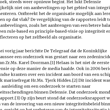
oek, steeds weer opnieuw begint. Het lukt Defensie
ijkelijk niet om aanbevelingen op het gebied van integrit
nteren. Ontbreekt het de organisatie mogelijk aan ler
n op dat vlak? De vergelijking van de rapporten leidt t
aanbevelingen, zoals het aanbrengen van een betere bal
een rule-based en principle-based-visie op integriteit e
eflecteren op het zelfbeeld als organisatie.
ei vorig jaar berichtte De Telegraaf dat de Koninklijke
ussee een onderzoek was gestart naar een zedenincid
an Zr.Ms. Karel Doorman.[1] Helaas is het niet de eerste
ensie op deze manier de media haalde. Ook in 2006 beri
ndse kranten over een incident aan boord van een schi
k marinefregat Hr.Ms. Tjerk Hiddes.[2] Dit incident wa
s aanleiding om een onderzoek te starten naar
teitsschendingen binnen Defensie. Dat onderzoek mond
rapport.[3] Op zijn beurt stond dat onderzoeksrapport 
s van de invoering van een nieuw integriteitsbeleid bin
e, gericht op het verbeteren van de integriteitssituatie i