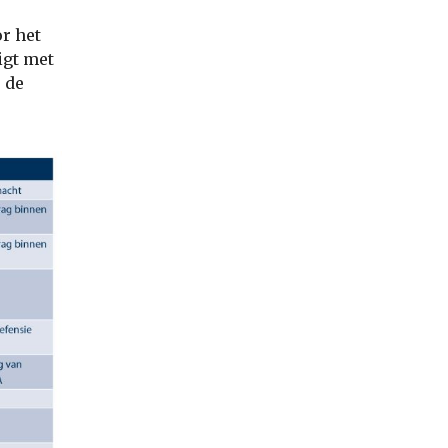
or het
igt met
 de