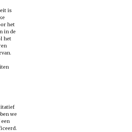
eit is
ke
oor het
n in de
l het
ren
rvan.
iten
tatief
bben we
f een
iceerd.