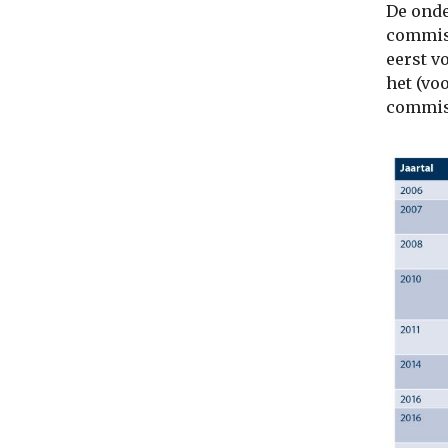
De onde
commiss
eerst v
het (vo
commis