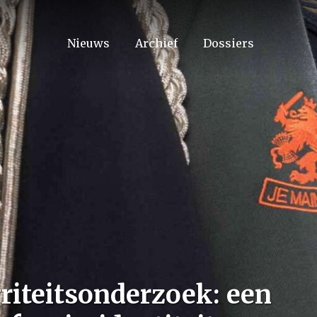
Nieuws
Archief
Dossiers
griteitsonderzoek: een