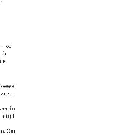
 – of
t de
 de
Hoewel
waren,
waarin
altijd
ken. Om