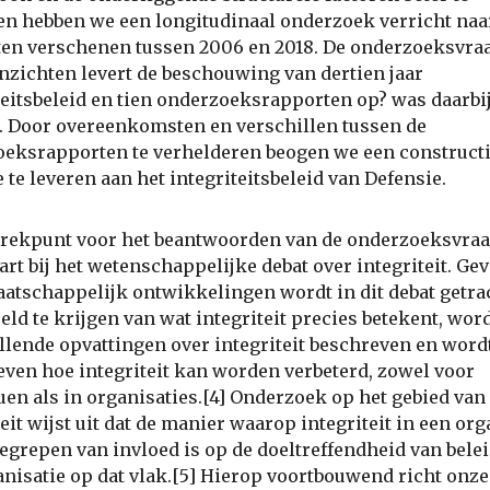
en hebben we een longitudinaal onderzoek verricht naa
en verschenen tussen 2006 en 2018. De onderzoeksvra
nzichten levert de beschouwing van dertien jaar
teitsbeleid en tien onderzoeksrapporten op? was daarbi
. Door overeenkomsten en verschillen tussen de
eksrapporten te verhelderen beogen we een construct
e te leveren aan het integriteitsbeleid van Defensie.
trekpunt voor het beantwoorden van de onderzoeksvraa
art bij het wetenschappelijke debat over integriteit. Ge
atschappelijk ontwikkelingen wordt in dit debat getra
eeld te krijgen van wat integriteit precies betekent, wor
llende opvattingen over integriteit beschreven en word
ven hoe integriteit kan worden verbeterd, zowel voor
uen als in organisaties.[4] Onderzoek op het gebied van
teit wijst uit dat de manier waarop integriteit in een org
egrepen van invloed is op de doeltreffendheid van bele
anisatie op dat vlak.[5] Hierop voortbouwend richt onze