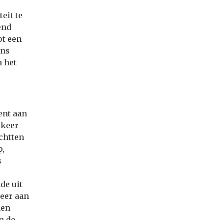
eit te
end
ot een
ans
n het
ent aan
 keer
chtten
p,
s
de uit
weer aan
nen
n de