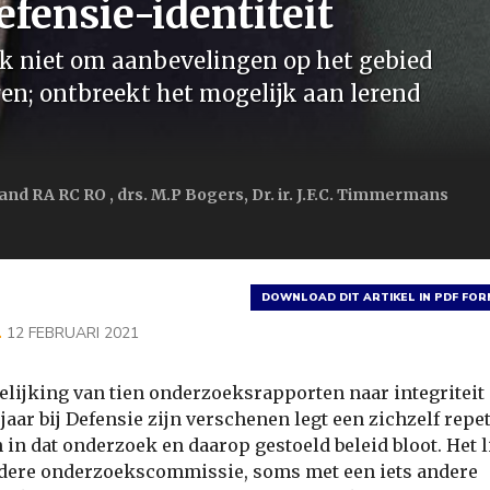
fensie-identiteit
ijk niet om aanbevelingen op het gebied
en; ontbreekt het mogelijk aan lerend
trand RA RC RO , drs. M.P Bogers, Dr. ir. J.F.C. Timmermans
DOWNLOAD DIT ARTIKEL IN PDF FO
L
12 FEBRUARI 2021
elijking van tien onderzoeksrapporten naar integriteit 
 jaar bij Defensie zijn verschenen legt een zichzelf rep
 in dat onderzoek en daarop gestoeld beleid bloot. Het l
edere onderzoekscommissie, soms met een iets andere