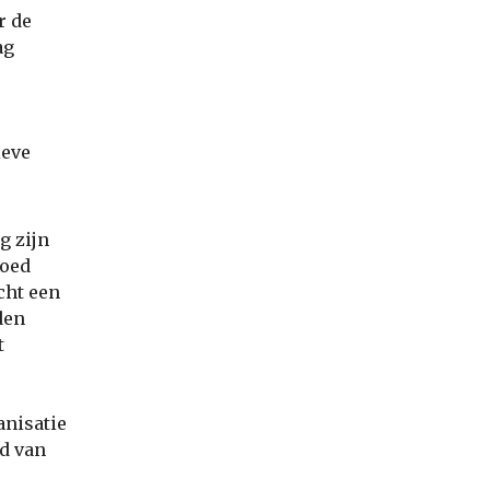
r de
ag
j
ieve
g zijn
voed
cht een
den
t
anisatie
id van