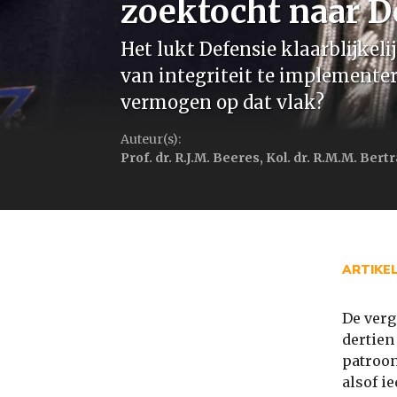
zoektocht naar De
Het lukt Defensie klaarblijkel
van integriteit te implementer
vermogen op dat vlak?
Auteur(s):
Prof. dr. R.J.M. Beeres, Kol. dr. R.M.M. Ber
ARTIKE
De verg
dertien
patroon
alsof i