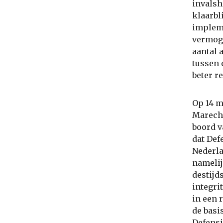
invalsh
klaarbl
impleme
vermoge
aantal 
tussen 
beter r
Op 14 m
Marecha
boord v
dat Def
Nederla
namelij
destijd
integri
in een 
de basi
Defensi