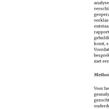
analyse
verschi
geopera
verklar
ontstaa
rapport
gehuldi
komt, s
Voordat
besprek
met een
Method
Voor he
geanaly
gezocht
onderde