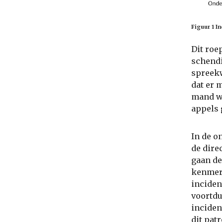
Figuur 1 I
Dit roe
schendi
spreekw
dat er 
mand wa
appels 
In de o
de dire
gaan de
kenmerk
inciden
voortdu
inciden
dit pat