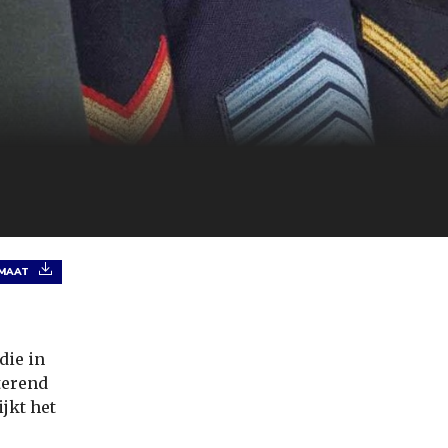
RMAAT
die in
eterend
ijkt het