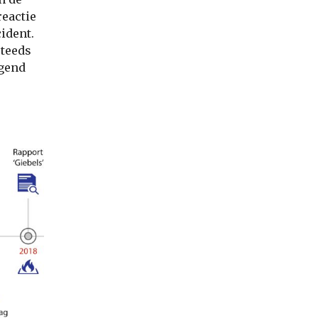
reactie
ident.
steeds
lgend