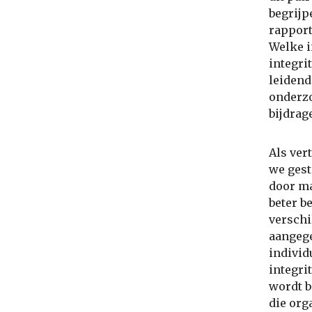
begrijp
rapport
Welke i
integri
leidend
onderzo
bijdrag
Als ver
we gest
door ma
beter b
verschi
aangege
individ
integri
wordt b
die org