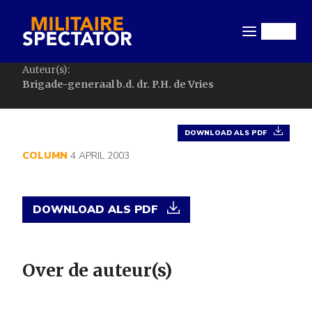
Overslaan
en
Menu
naar
de
Auteur(s):
inhoud
Brigade-generaal b.d. dr. P.H. de Vries
gaan
DOWNLOAD ALS PDF
COLUMN
4 APRIL 2003
DOWNLOAD ALS PDF
Over de auteur(s)