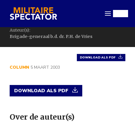
Overslaan
en
Menu
naar
de
Auteur(s):
inhoud
Brigade-generaal b.d. dr. P.H. de Vries
gaan
DOWNLOAD ALS PDF
COLUMN
5 MAART 2003
DOWNLOAD ALS PDF
Over de auteur(s)