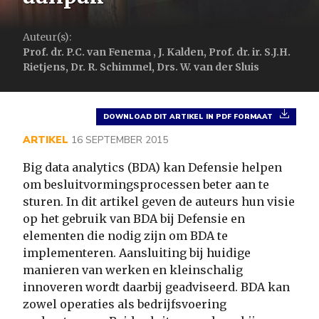
Auteur(s):
Prof. dr. P.C. van Fenema , J. Kalden, Prof. dr. ir. S.J.H.
Rietjens, Dr. R. Schimmel, Drs. W. van der Sluis
DOWNLOAD DIT ARTIKEL IN PDF FORMAAT
ARTIKEL
16 SEPTEMBER 2015
Big data analytics (BDA) kan Defensie helpen
om besluitvormingsprocessen beter aan te
sturen. In dit artikel geven de auteurs hun visie
op het gebruik van BDA bij Defensie en
elementen die nodig zijn om BDA te
implementeren. Aansluiting bij huidige
manieren van werken en kleinschalig
innoveren wordt daarbij geadviseerd. BDA kan
zowel operaties als bedrijfsvoering