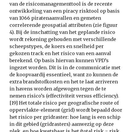
van de risicomanagementtool is de recente
ontwikkeling van een piracy risktool op basis
van 1066 piratenaanvallen en gemeten
correlerende geospatial attributen (zie figuur
4). Bij de inschatting van het geplande risico
wordt rekening gehouden met verschillende
scheepstypes, de koers en snelheid per
gekozen track en het risico van een aanval
berekend. Op basis hiervan kunnen VPD’s
ingezet worden. Dit is in de communicatie met
de koopvaardij essentieel, want zo kunnen de
extra brandstofkosten en het te laat arriveren
in havens worden afgewogen tegen de te
nemen risico’s (effectiviteit versus efficiency).
[19] Het totale risico per geografische route of
oppervlakte-element (grid) wordt bepaald door
het risico per gridraster: hoe lang is een schip
in dit gebied (gridrasters) aanwezig op deze
plek, en hoe kwetsbaar is het (total risk = risk