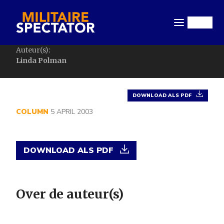
Overslaan
en
Menu
naar
de
Auteur(s):
inhoud
Linda Polman
gaan
DOWNLOAD ALS PDF
COLUMN
5 APRIL 2003
DOWNLOAD ALS PDF
Over de auteur(s)