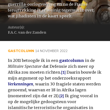
guerrilla-oorlogvoering en na de Franse
terugtrekking is er weinig tegenwicht over,
wat jihadisten in de kaart speelt.
Auteur(s):
F.A.C. van der Zanden
GASTCOLUMN
14 NOVEMBER 2022
In 2011 betoogde ik in een
gastcolumn
in de
Militaire Spectator
dat Defensie zich meer op
Afrika zou moeten richten.
Daarin bouwde ik
[1]
mijn argument op het onderzoeksrapport
Verkenningen
, waarin 30 fragiele staten werden
genoemd, waarvan er 18 in Afrika lagen
(momenteel zijn dat er 21).
Ik ging vooral in
[2]
op de mogelijke gedoogsteun voor
islamitische terroristische organisaties in