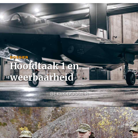
Image
DOSSIER
Hoofdtaak 1 en
weerbaarheid
BEKIJK DOSSIER