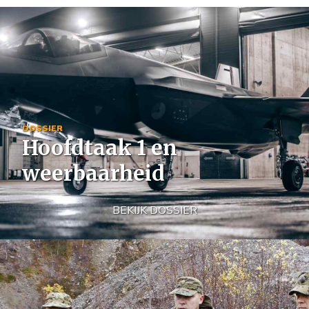
Image
DOSSIER
Hoofdtaak 1 en
weerbaarheid
BEKIJK DOSSIER