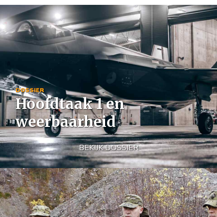
Image
DOSSIER
Hoofdtaak 1 en
weerbaarheid
BEKIJK DOSSIER