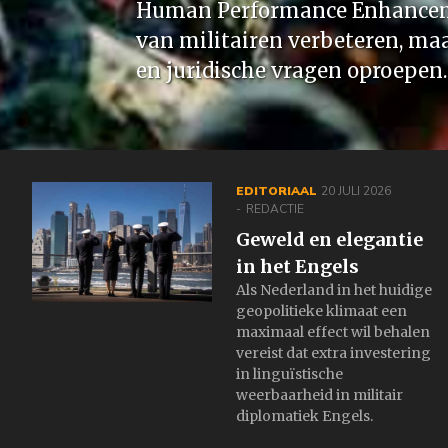
Human Performance Enhanceme
van militairen verbeteren, maa
en juridische vragen oproepen.
EDITORIAAL
20 JULI 2026
REDACTIE
Geweld en elegantie
in het Engels
Als Nederland in het huidige
geopolitieke klimaat een
maximaal effect wil behalen
vereist dat extra investering
in linguïstische
weerbaarheid in militair
diplomatiek Engels.