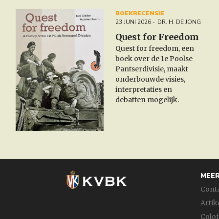
BOEKRECENSIE
23 JUNI 2026
DR. H. DE JONG
Quest for Freedom
Quest for freedom, een
boek over de 1e Poolse
Pantserdivisie, maakt
onderbouwde visies,
interpretaties en
debatten mogelijk.
MEER
Cont
Artik
Colo