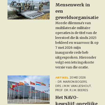
Mensenwerk in
een
geweldsorganisatie
Morele dilemma’s van
multilaterale militaire
operaties is
de titel van de
leerstoel die ik sinds 2025
bekleed en waarvoor ik op
7 mei 2026 mijn
inaugurele rede heb
uitgesproken. Hieronder
volgt een iets ingekorte
versie van die oratie.
ARTIKEL
20 MEI 2026
DR. MARION BOGERS
,
DRS. J.M.M. VAN LIESHOUT
,
PROF. DR. R.J.M. BEERES
Het NAVO-
keurslijf: ongelijke