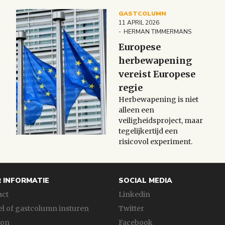
GASTCOLUMN
11 APRIL 2026
HERMAN TIMMERMANS
Europese
herbewapening
vereist Europese
regie
Herbewapening is niet
alleen een
veiligheidsproject, maar
tegelijkertijd een
risicovol experiment.
 INFORMATIE
SOCIAL MEDIA
act
Linkedin
el of gastcolumn insturen
Twitter
fon
Facebook