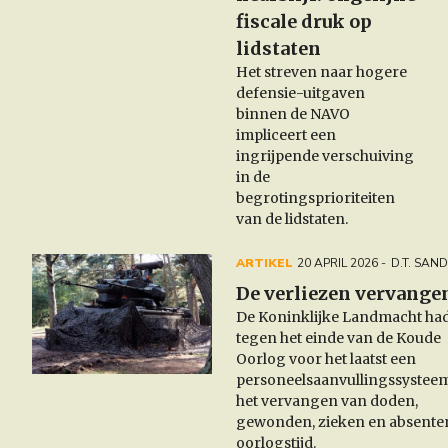
fiscale druk op
lidstaten
Het streven naar hogere
defensie-uitgaven
binnen de NAVO
impliceert een
ingrijpende verschuiving
in de
begrotingsprioriteiten
van de lidstaten.
ARTIKEL
20 APRIL 2026
D.T. SAN
De verliezen vervange
De Koninklijke Landmacht ha
tegen het einde van de Koude
Oorlog voor het laatst een
personeelsaanvullingssystee
het vervangen van doden,
gewonden, zieken en absente
oorlogstijd.