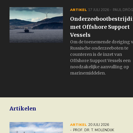
ARTIKEL
17 JULI 2026
PAUL DRÖG
Onderzeebootbestrijd
met Offshore Support
Vessels
Om de toenemende dreiging 
Russische onderzeeboten te
counteren is de inzet van
Offshore Support Vessels een
noodzakelijke aanvulling op
marinemiddelen.
Artikelen
ARTIKEL
20 JULI 2026
PROF. DR. T. MOLENDIJK