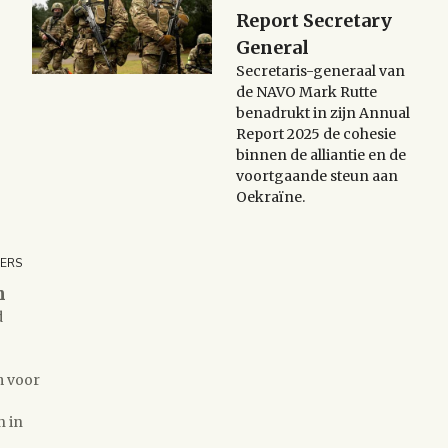
Report Secretary
General
Secretaris-generaal van
de NAVO Mark Rutte
benadrukt in zijn Annual
Report 2025 de cohesie
binnen de alliantie en de
voortgaande steun aan
Oekraïne.
DERS
n
d
m voor
n in