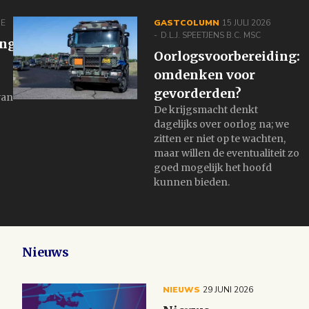
E
GASTCOLUMN
15 JULI 2026
D.L.J. SPEETJENS B.C. MSC
ing
Oorlogsvoorbereiding:
omdenken voor
gevorderden?
van
De krijgsmacht denkt
dagelijks over oorlog na; we
zitten er niet op te wachten,
maar willen de eventualiteit zo
goed mogelijk het hoofd
kunnen bieden.
Nieuws
NIEUWS
29 JUNI 2026