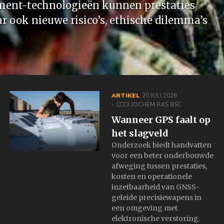
nt-technologieën kunnen prestaties
r ook nieuwe risico’s, ethische dilemma’s
ARTIKEL
20 JULI 2026
LTZ3 JOCHEM RAS BSC
Wanneer GPS faalt op
het slagveld
Onderzoek biedt handvatten
voor een beter onderbouwde
afweging tussen prestaties,
kosten en operationele
inzetbaarheid van GNSS-
geleide precisiewapens in
een omgeving met
elektronische verstoring.