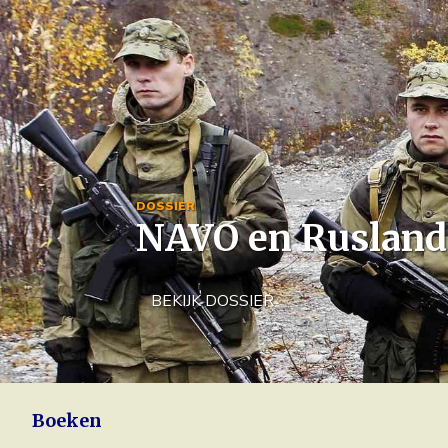
Image
DOSSIER
NAVO en Rusland
BEKIJK DOSSIER
Boeken