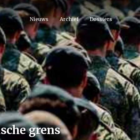
Nieuws
Archief
Dossiers
ische grens