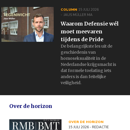
COLUMN
15 JULI 2026
JAUS MÜLLER MA
Waarom Defensie wél
moet meevaren
tijdens de Pride
De belangrijkste les uit de
geschiedenis van
homoseksualiteit in de
Nederlandse krijgsmacht is
dat formele toelating iets
anders is dan feitelijke
veiligheid.
Over de horizon
OVER DE HORIZON
15 JULI 2026
- REDACTIE