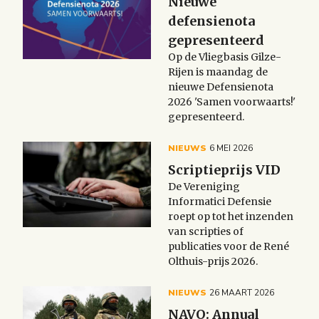
Nieuwe
defensienota
gepresenteerd
Op de Vliegbasis Gilze-
Rijen is maandag de
nieuwe Defensienota
2026 'Samen voorwaarts!'
gepresenteerd.
NIEUWS
6 MEI 2026
Scriptieprijs VID
De Vereniging
Informatici Defensie
roept op tot het inzenden
van scripties of
publicaties voor de René
Olthuis-prijs 2026.
NIEUWS
26 MAART 2026
NAVO: Annual